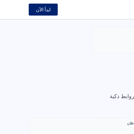
ابدأ الآن
وابط ذكية
علان