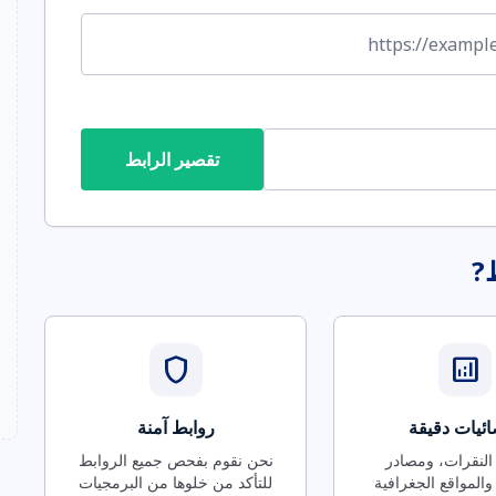
تقصير الرابط
ط?
shield
analytics
ئيات دقيقة
روابط آمنة
 النقرات، ومصادر
نحن نقوم بفحص جميع الروابط
والمواقع الجغرافية
للتأكد من خلوها من البرمجيات