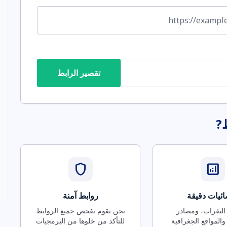
تقصير الرابط
ط?
shield
analytics
ئيات دقيقة
روابط آمنة
 النقرات، ومصادر
نحن نقوم بفحص جميع الروابط
والمواقع الجغرافية
للتأكد من خلوها من البرمجيات