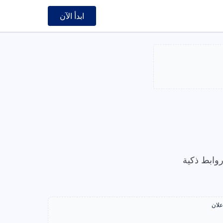
ابدأ الآن
وابط ذكية
علان