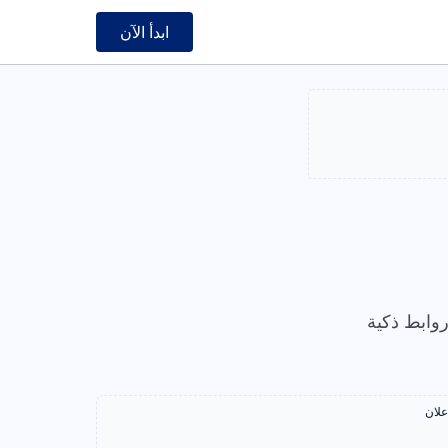
ابدأ الآن
وابط ذكية
علان