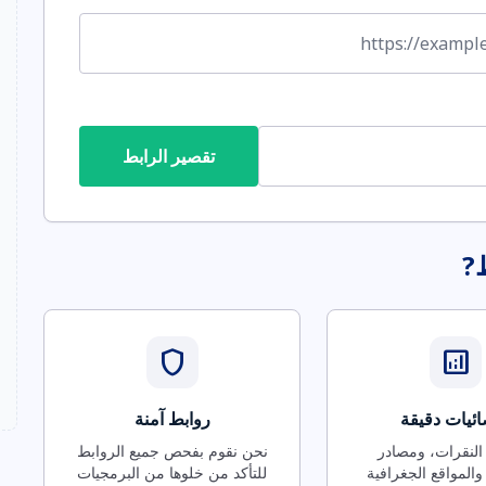
تقصير الرابط
ط?
shield
analytics
ئيات دقيقة
روابط آمنة
 النقرات، ومصادر
نحن نقوم بفحص جميع الروابط
والمواقع الجغرافية
للتأكد من خلوها من البرمجيات