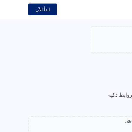
ابدأ الآن
وابط ذكية
علان