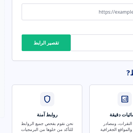
تقصير الرابط
ط?
shield
analytics
ئيات دقيقة
روابط آمنة
 النقرات، ومصادر
نحن نقوم بفحص جميع الروابط
والمواقع الجغرافية
للتأكد من خلوها من البرمجيات