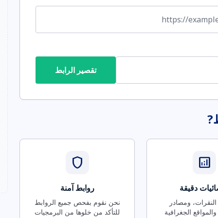
تقصير الرابط
ط?
shield
analytics
ئيات دقيقة
روابط آمنة
 النقرات، ومصادر
نحن نقوم بفحص جميع الروابط
والمواقع الجغرافية
للتأكد من خلوها من البرمجيات