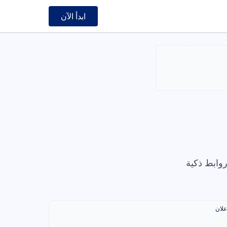
ابدأ الآن
وابط ذكية
علان