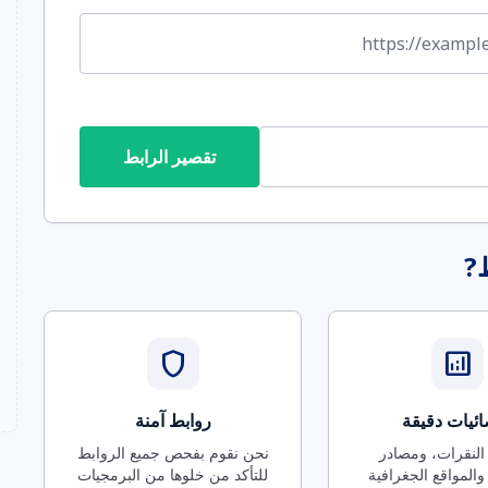
تقصير الرابط
ط?
shield
analytics
ئيات دقيقة
روابط آمنة
 النقرات، ومصادر
نحن نقوم بفحص جميع الروابط
والمواقع الجغرافية
للتأكد من خلوها من البرمجيات