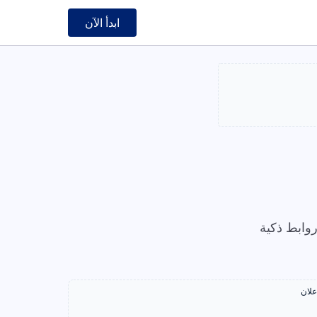
ابدأ الآن
وابط ذكية
علان