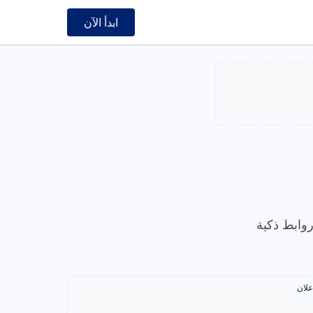
ابدأ الآن
وابط ذكية
علان