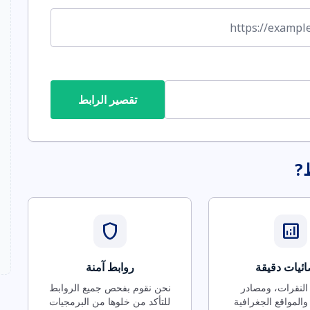
تقصير الرابط
ط?
shield
analytics
ئيات دقيقة
روابط آمنة
 النقرات، ومصادر
نحن نقوم بفحص جميع الروابط
والمواقع الجغرافية
للتأكد من خلوها من البرمجيات