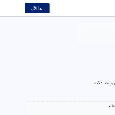
ابدأ الآن
وابط ذكية
علان