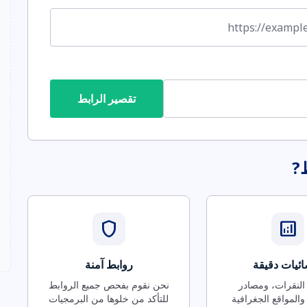
تقصير الرابط
ط?
shield
analytics
ئيات دقيقة
روابط آمنة
 النقرات، ومصادر
نحن نقوم بفحص جميع الروابط
والمواقع الجغرافية
للتأكد من خلوها من البرمجيات