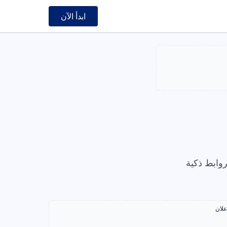
ابدأ الآن
وابط ذكية
علان