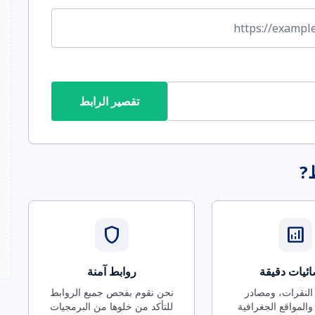
تقصير الرابط
ط?
shield
analytics
ئيات دقيقة
روابط آمنة
 النقرات، ومصادر
نحن نقوم بفحص جميع الروابط
والمواقع الجغرافية
للتأكد من خلوها من البرمجيات