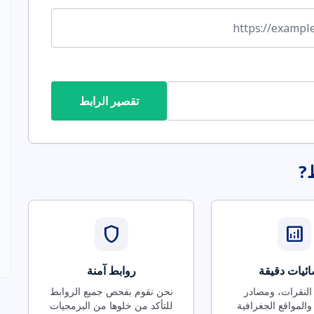
تقصير الرابط
ط?
shield
analytics
ئيات دقيقة
روابط آمنة
 النقرات، ومصادر
نحن نقوم بفحص جميع الروابط
والمواقع الجغرافية
للتأكد من خلوها من البرمجيات