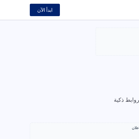
ابدأ الآن
وابط ذكية
علان