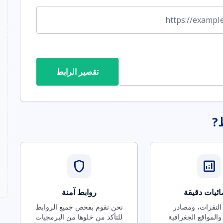
تقصير الرابط
ط?
shield
analytics
ئيات دقيقة
روابط آمنة
 النقرات، ومصادر
نحن نقوم بفحص جميع الروابط
والمواقع الجغرافية
للتأكد من خلوها من البرمجيات