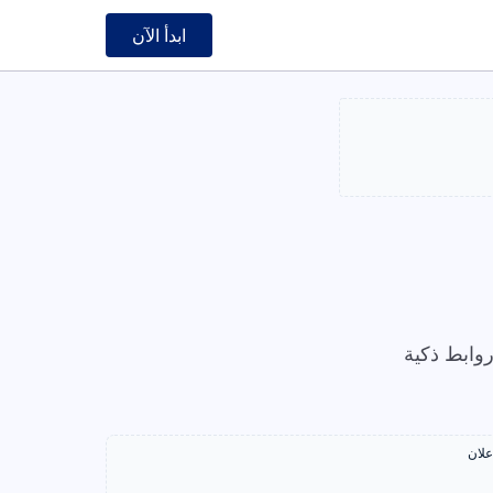
ابدأ الآن
وابط ذكية
علان