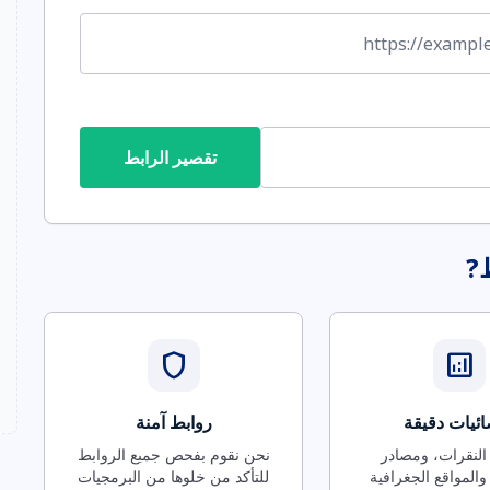
تقصير الرابط
ط?
shield
analytics
ئيات دقيقة
روابط آمنة
 النقرات، ومصادر
نحن نقوم بفحص جميع الروابط
والمواقع الجغرافية
للتأكد من خلوها من البرمجيات