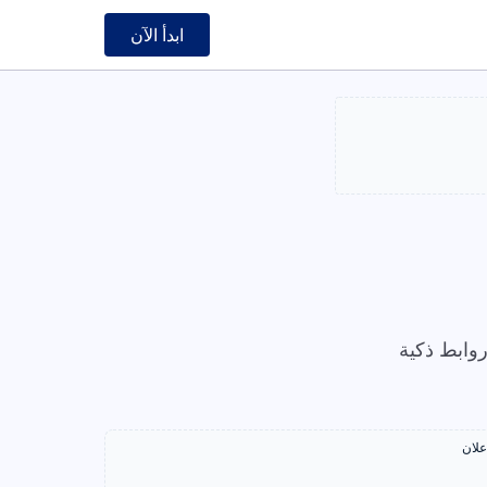
ابدأ الآن
وابط ذكية
علان