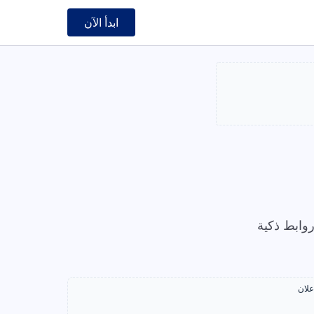
ابدأ الآن
وابط ذكية
علان