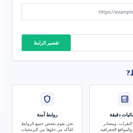
تقصير الرابط
ط?
shield
analytics
ئيات دقيقة
روابط آمنة
 النقرات، ومصادر
نحن نقوم بفحص جميع الروابط
والمواقع الجغرافية
للتأكد من خلوها من البرمجيات