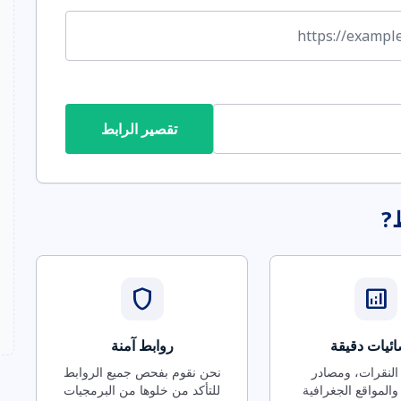
تقصير الرابط
ط?
shield
analytics
ئيات دقيقة
روابط آمنة
 النقرات، ومصادر
نحن نقوم بفحص جميع الروابط
والمواقع الجغرافية
للتأكد من خلوها من البرمجيات