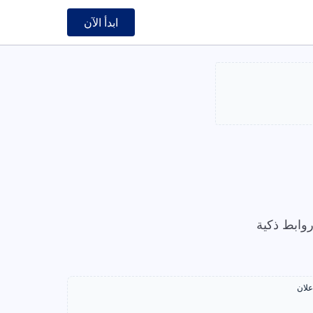
ابدأ الآن
وابط ذكية
علان